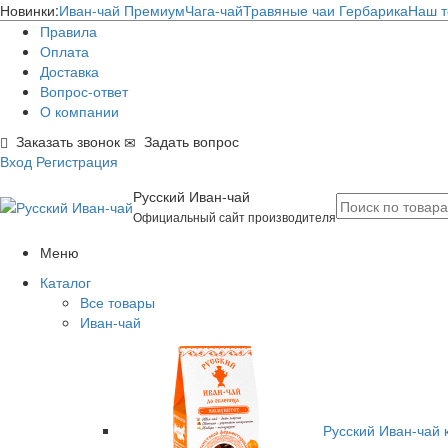
Новинки:
Иван-чай Премиум
Чага-чай
Травяные чаи Гербарика
Наш т
Правила
Оплата
Доставка
Вопрос-ответ
О компании
Заказать звонок
Задать вопрос
Вход
Регистрация
Русский Иван-чай
Официальный сайт производителя
Меню
Каталог
Все товары
Иван-чай
Русский Иван-чай 