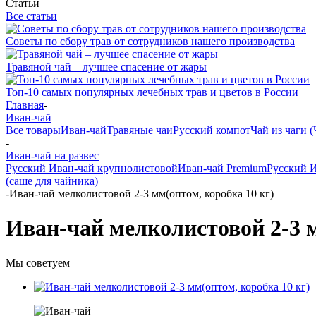
Статьи
Все статьи
Советы по сбору трав от сотрудников нашего производства
Травяной чай – лучшее спасение от жары
Топ-10 самых популярных лечебных трав и цветов в России
Главная
-
Иван-чай
Все товары
Иван-чай
Травяные чаи
Русский компот
Чай из чаги (
-
Иван-чай на развес
Русский Иван-чай крупнолистовой
Иван-чай Premium
Русский И
(саше для чайника)
-
Иван-чай мелколистовой 2-3 мм(оптом, коробка 10 кг)
Иван-чай мелколистовой 2-3 м
Мы советуем