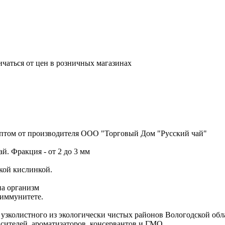
ичаться от цен в розничных магазинах
птом от производителя ООО "Торговый Дом "Русский чай"
. Фракция - от 2 до 3 мм
кой кислинкой.
а организм
 иммунитете.
 узколистного из экологически чистых районов Вологодской об
асителей, ароматизаторов, консервантов и ГМО.