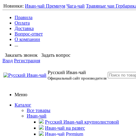
Новинки:
Иван-чай Премиум
Чага-чай
Травяные чаи Гербарик
Правила
Оплата
Доставка
Вопрос-ответ
О компании
...
Заказать звонок
Задать вопрос
Вход
Регистрация
Русский Иван-чай
Официальный сайт производителя
Меню
Каталог
Все товары
Иван-чай
Русский Иван-чай крупнолистовой
Иван-чай на развес
Иван-чай Premium