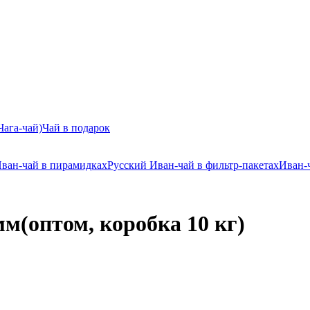
Чага-чай)
Чай в подарок
ван-чай в пирамидках
Русский Иван-чай в фильтр-пакетах
Иван-
м(оптом, коробка 10 кг)