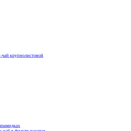
-чай крупнолистовой
ирамидках
-чай в фильтр-пакетах