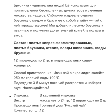
Брусника - удивительна ягода! Её используют для
приготовления бесчисленных деликатесов и лечения
множества недугов. Сибиряки издревле сушили
бруснику с медом и брали ее с собой в тайгу — чай с
ней гораздо вкуснее! Мы добавили лесную бруснику к
иван-чаю и получили удивительный коктейль пользы и
вкуса!
Состав: листья кипрея ферментированные,
листья брусники, стевия, плоды шиповника, ягоды
брусники.
12 пирамидок по 2 гр. в индивидуальных саше-
конвертах.
Способ приготовления: Иван-чай в пирамидке залейте
250 мл горячей воды 100°C.
Подождите 3-5 минут пока чай раскроется и наберет
вкус. Наслаждайтесь!
Упаковка
В картонной упаковке
Вес, гр
масса нетто 24 гр, 12 пирамидок по 2 гр
Производитель
Торговый дом "Русский чай"
Количество, шт.
12